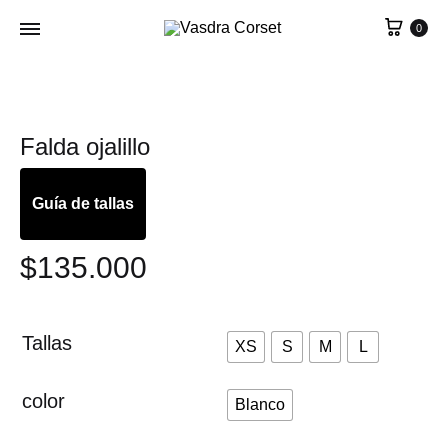
0
Falda ojalillo
Guía de tallas
$
135.000
Tallas
XS
S
M
L
color
Blanco