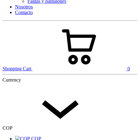
Faldas y pantalones
Nosotros
Contacto
Shopping Cart
0
Currency
COP
COP