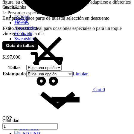
figura, su cierre tipo coset con ojales ayudan a adaptarse a diferentes
Quick Links
medidas.
✨ Pre-order especial ✨
SS2018
Esta prenda hace parte de nuestra selección en descuento
TikTok
Dresses
Accessories
Estilo Versátil:
Ideal para ocasiones especiales o para un toque
Footwear
vintage en tu día a día.
Sweatshirt
Guía de tallas
$
197.000
Tallas
Estampado
Limpiar
Cart
0
COP
Cantidad
COP
USD