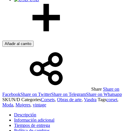
Añadir al carrito
Share
Share on
Facebook
Share on Twitter
Share on Telegram
Share on Whatsapp
SKU
N/D
Categories
Corsets
,
Obras de arte
,
Vasdra
Tags
corset
,
Moda
,
Mujeres
,
vintage
Descripción
Información adicional
Tiempos de entrega
Política de cambios