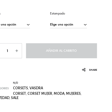
s
Estampado
AÑADIR AL CARRITO
SHARE
N/D
CORSETS
VASDRA
GORIES
,
CORSET
CORSET MUJER
MODA
MUJERES
,
,
,
,
VEDAD
SALE
,