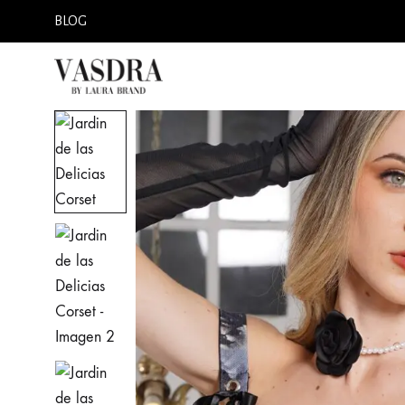
BLOG
Vasdra
Vasdra
Corset
Corset