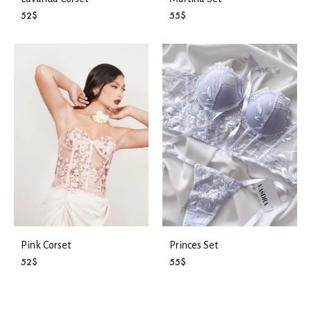
52
$
55
$
Pink Corset
Princes Set
52
$
55
$