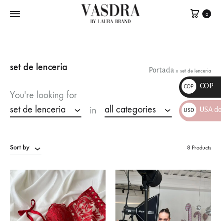
0
set de lenceria
Portada
»
set de lenceria
COP
COP
You're looking for
$
set de lenceria
all categories
in
USA do
USD
$
Sort by
8 Products